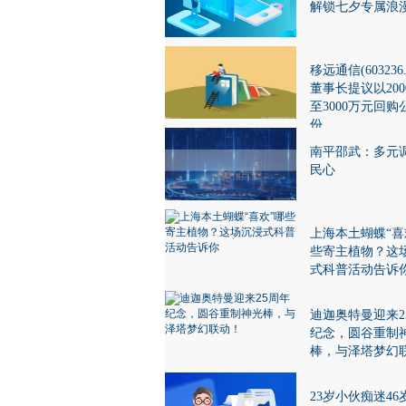
解锁七夕专属浪
移远通信(603236
董事长提议以200
至3000万元回购
份
南平邵武：多元
民心
上海本土蝴蝶“喜
些寄主植物？这
式科普活动告诉
迪迦奥特曼迎来2
纪念，圆谷重制
棒，与泽塔梦幻
23岁小伙痴迷46