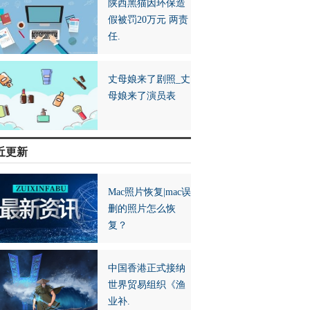
陕西黑猫因环保造
假被罚20万元 两责
任.
丈母娘来了剧照_丈
母娘来了演员表
近更新
Mac照片恢复|mac误
删的照片怎么恢
复？
中国香港正式接纳
世界贸易组织《渔
业补.