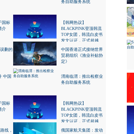
务自助服务系统
于国标
【韩网热议】
情介
BLACKPINK登顶韩流
TOP女团，韩流白皮书
发文认证，正式超越
TWICE
c误删的
中国香港正式接纳世界
贸易组织《渔业补贴协
定》
 中国
渭南临渭：推出检察业
务自助服务系统
于国标
【韩网热议】
情介
BLACKPINK登顶韩流
TOP女团，韩流白皮书
发文认证，正式超越
TWICE
约会路线，
俄国家航天集团：发动