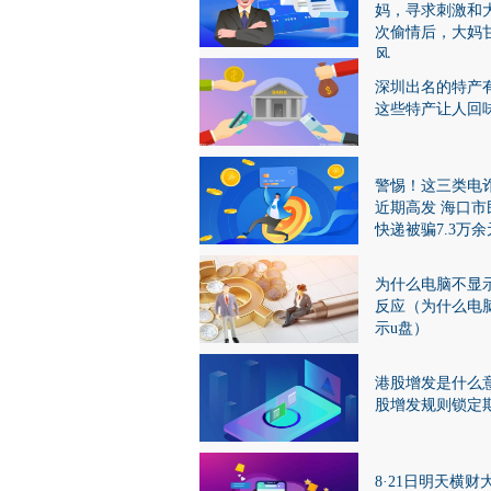
妈，寻求刺激和
次偷情后，大妈
风
深圳出名的特产
这些特产让人回
警惕！这三类电
近期高发 海口市
快递被骗7.3万余
为什么电脑不显
反应（为什么电
示u盘）
港股增发是什么
股增发规则锁定
8·21日明天横财