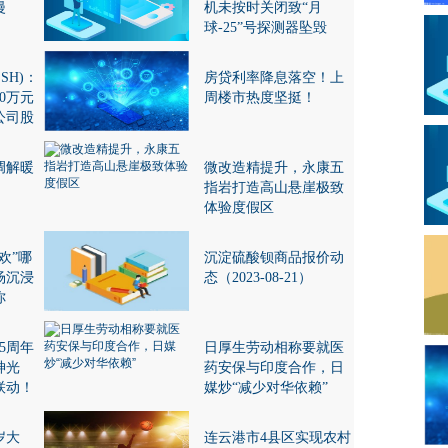
漫
机未按时关闭致“月
球-25”号探测器坠毁
.SH)：
房贷利率降息落空！上
0万元
周楼市热度坚挺！
公司股
调解暖
微改造精提升，永康五
指岩打造高山悬崖极致
体验度假区
欢”哪
沉淀硫酸钡商品报价动
场沉浸
态（2023-08-21）
你
5周年
日厚生劳动相称要就医
神光
药安保与印度合作，日
联动！
媒炒“减少对华依赖”
岁大
连云港市4县区实现农村