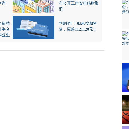
生肖
有公开工作安排临时取
消
企招聘
判刑4年！如未按期恢
过半名
复，应赔1121120元！
毕业生