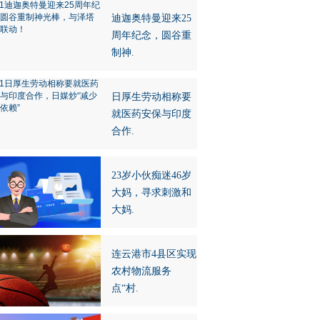
迪迦奥特曼迎来25
周年纪念，圆谷重
制神.
日厚生劳动相称要
就医药安保与印度
合作.
23岁小伙痴迷46岁
大妈，寻求刺激和
大妈.
连云港市4县区实现
农村物流服务
点“村.