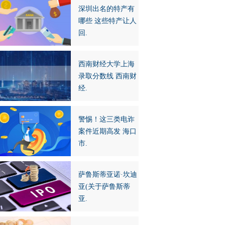
深圳出名的特产有
哪些 这些特产让人
回.
西南财经大学上海
录取分数线 西南财
经.
警惕！这三类电诈
案件近期高发 海口
市.
萨鲁斯蒂亚诺·坎迪
亚(关于萨鲁斯蒂
亚.