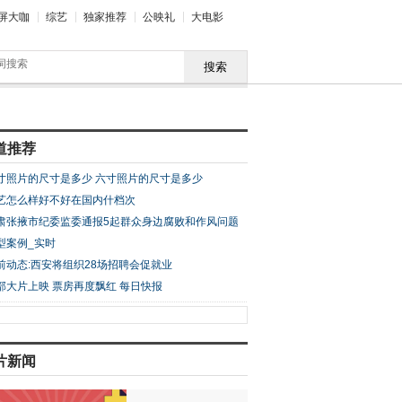
屏大咖
综艺
独家推荐
公映礼
大电影
搜索
道推荐
寸照片的尺寸是多少 六寸照片的尺寸是多少
艺怎么样好不好在国内什档次
肃张掖市纪委监委通报5起群众身边腐败和作风问题
型案例_实时
前动态:西安将组织28场招聘会促就业
部大片上映 票房再度飘红 每日快报
片新闻