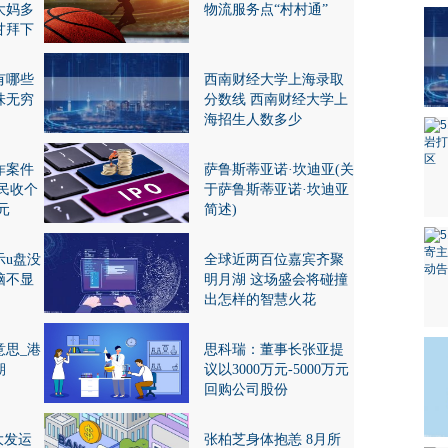
大妈多
物流服务点“村村通”
甘拜下
有哪些
西南财经大学上海录取
味无穷
分数线 西南财经大学上
海招生人数多少
诈案件
萨鲁斯蒂亚诺·坎迪亚(关
民收个
于萨鲁斯蒂亚诺·坎迪亚
元
简述)
示u盘没
全球近两百位嘉宾齐聚
脑不显
明月湖 这场盛会将碰撞
出怎样的智慧火花
意思_港
思科瑞：董事长张亚提
期
议以3000万元-5000万元
回购公司股份
大发运
张柏芝身体抱恙 8月所