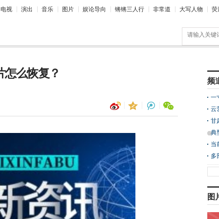
电视
演出
音乐
图片
娱论导向
锵锵三人行
非常道
大写人物
荧
照片怎么恢复？
频
一
云
甘
典
当
多
图