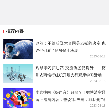
推荐内容
冰箱：不给哈登大合同是老板的决定 也
许他们看了哈登抢七表现
2023-08-18
观摩学习拓思路 交流借鉴促提升——德
州农商银行组织开展支行观摩学习活动
2023-08-18
李嘉捷向《好声音》致歉？！微博清空只
留下澄清内容，曾说“我没删，非我删”到
2023-08-18
底发生了什么？