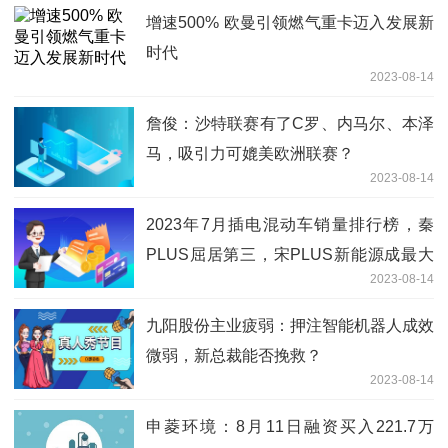
增速500% 欧曼引领燃气重卡迈入发展新
时代
2023-08-14
詹俊：沙特联赛有了C罗、内马尔、本泽
马，吸引力可媲美欧洲联赛？
2023-08-14
2023年7月插电混动车销量排行榜，秦
PLUS屈居第三，宋PLUS新能源成最大
2023-08-14
黑马
九阳股份主业疲弱：押注智能机器人成效
微弱，新总裁能否挽救？
2023-08-14
申菱环境：8月11日融资买入221.7万