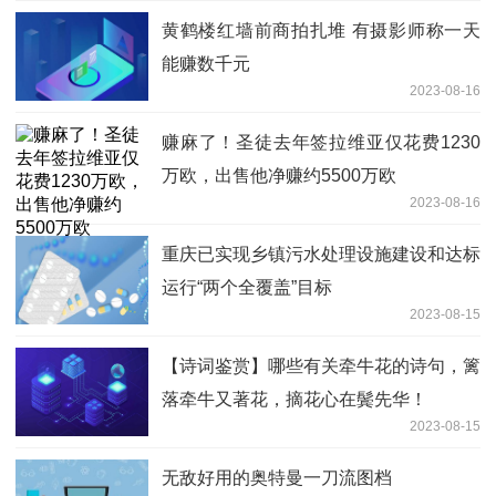
黄鹤楼红墙前商拍扎堆 有摄影师称一天
能赚数千元
2023-08-16
赚麻了！圣徒去年签拉维亚仅花费1230
万欧，出售他净赚约5500万欧
2023-08-16
重庆已实现乡镇污水处理设施建设和达标
运行“两个全覆盖”目标
2023-08-15
【诗词鉴赏】哪些有关牵牛花的诗句，篱
落牵牛又著花，摘花心在鬓先华！
2023-08-15
无敌好用的奥特曼一刀流图档