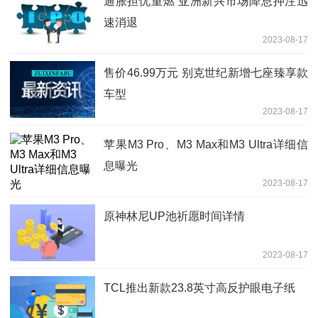
通胀担忧重燃 亚洲新兴市场降息押注迅
速消退
2023-08-17
售价46.99万元 别克世纪新增七座臻享款
车型
2023-08-17
苹果M3 Pro、M3 Max和M3 Ultra详细信
息曝光
2023-08-17
原神林尼UP池祈愿时间详情
2023-08-17
TCL推出新款23.8英寸高反护眼电子纸