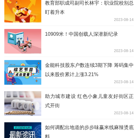
教育部职成司副司长林宇：职业院校别总
盯着升本
2023-08-14
10909米！中国创载人深潜新纪录
2023-08-14
金能科技股东户数连续3期下降 筹码集中
以来股价累计上涨3.21%
2023-08-14
助力城市建设 红色小象儿童友好街区正
式开街
2023-08-14
如何调配出地道的步步味赢米线麻辣烫底
料