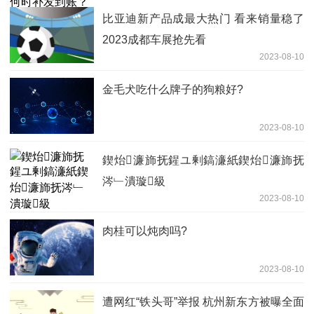
比亚迪新产品成最大热门 看来销量稳了
2023成都车展抢先看
2023-08-10
金毛犬吃什么牌子的狗粮好?
2023-08-10
鍥炲濂斾抚鍟ユ剰鎬濓紙鍥炲濂斾抚
涔﹂潰璇級
2023-08-10
肉桂可以炖肉吗?
2023-08-10
遭网红“铁头哥”举报 杭州新东方被曝全面