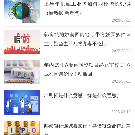
上半年机械工业增加值同比增长9.7%
（新数据 新看点）
2023-08-11
郭富城随娇妻回内地，带方媛买多件珠
宝，疑当生日礼物宠妻不抠门
2023-08-11
年内29个A股再融资项目终止审核 近六
成在问询阶段主动撤回
2023-08-11
出则悌是什么意思（悌是什么意思）
2023-08-10
邮储银行连城县支行：共谱银企合作新篇
章