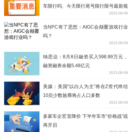
车限行吗、今天限行尾号限行限号最新规
2023-08-09
定时间查询
当NPC有了思想：AIGC会颠覆游戏行业
吗？
2023-08-09
纳思达：8月8日融资买入598.99万元，
融资融券余额5.48亿元
2023-08-09
美媒：美国“以白人为主”将在Z世代终结
10后少数族裔将占人口多数
2023-08-09
多家车企官宣降价 下半年车市“价格战”或
再开启