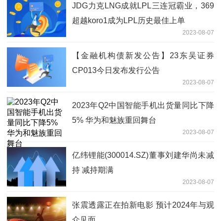
JDG力克LNG成就LPL三连冠霸业，369
超越koro1成为LPL历史最佳上单
2023-08-07
【金融机构债新发公告】23东吴证券
CP013今日发布发行公告
2023-08-07
2023年Q2中国智能手机出货量同比下降
5% 华为和魅族重回舞台
2023-08-07
亿纬锂能(300014.SZ)董事刘建华尚未减
持 减持期满
2023-08-07
张震透露正在拍新电影 预计2024年与观
众见面