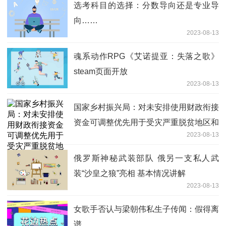
选考科目的选择：分数导向还是专业导
向……
2023-08-13
魂系动作RPG《艾诺提亚：失落之歌》
steam页面开放
2023-08-13
国家乡村振兴局：对未安排使用财政衔接
资金可调整优先用于受灾严重脱贫地区和
2023-08-13
脱贫户
俄罗斯神秘武装部队 俄另一支私人武
装“沙皇之狼”亮相 基本情况讲解
2023-08-13
女歌手否认与梁朝伟私生子传闻：假得离
谱