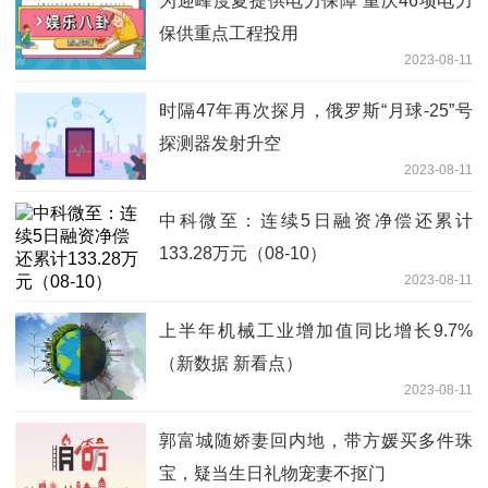
为迎峰度夏提供电力保障 重庆46项电力
保供重点工程投用
2023-08-11
时隔47年再次探月，俄罗斯“月球-25”号
探测器发射升空
2023-08-11
中科微至：连续5日融资净偿还累计
133.28万元（08-10）
2023-08-11
上半年机械工业增加值同比增长9.7%
（新数据 新看点）
2023-08-11
郭富城随娇妻回内地，带方媛买多件珠
宝，疑当生日礼物宠妻不抠门