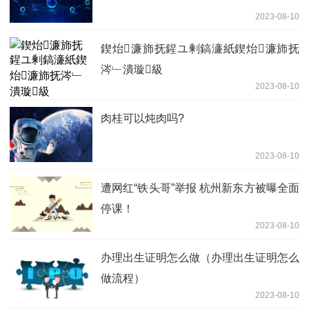
2023-08-10
鍥炲濂斾抚鍟ユ剰鎬濓紙鍥炲濂斾抚
涔﹂潰璇級
2023-08-10
肉桂可以炖肉吗?
2023-08-10
遭网红“铁头哥”举报 杭州新东方被曝全面
停课！
2023-08-10
办理出生证明怎么做（办理出生证明怎么
做流程）
2023-08-10